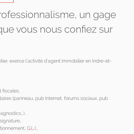
professionnalisme, un gage
que vous nous confiez sur
r, exerce l’activité d’agent immobilier en Indre-et-
 fiscales,
taires (panneau, pub Internet, forums sociaux, pub
iagnostics…),
 signature,
utionnement,
G.L.I.
,