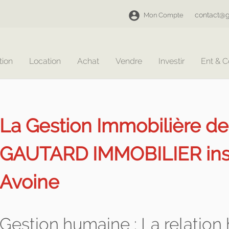
contact@g
Mon Compte
tion
Location
Achat
Vendre
Investir
Ent & 
La Gestion Immobilière d
GAUTARD IMMOBILIER insta
Avoine
Gestion humaine : La relatio