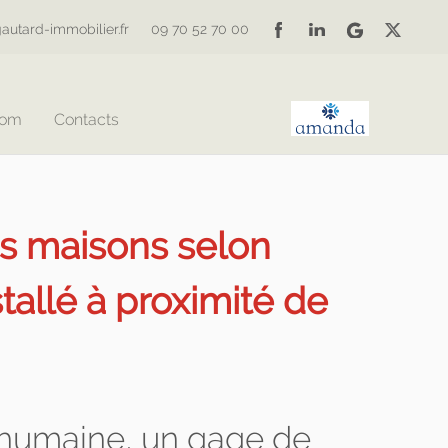
autard-immobilier.fr
09 70 52 70 00
Com
Contacts
es maisons selon
llé à proximité de
n humaine, un gage de