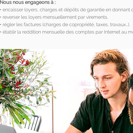
Nous nous engageons à :
• encaisser loyers, charges et dépôts de garantie en donnant 
• reverser les loyers mensuellement par virements,
• régler les factures (charges de copropriété, taxes, travaux…),
• établir la reddition mensuelle des comptes par Internet au m