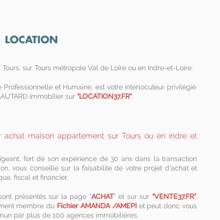
 Tours, sur Tours métropole Val de Loire ou en Indre-et-Loire.
ofessionnelle et Humaine, est votre interlocuteur privilégié.
 GAUTARD Immobilier sur
“LOCATION37.FR”
.
geant, fort de son expérience de 30 ans dans la transaction
on, vous conseille sur la faisabilité de votre projet d’achat et
e, fiscal et financier.
ont présentés sur la page “
ACHAT
” et sur sur
“VENTE37.FR”
.
ement membre du
Fichier AMANDA /AMEPI
et peut donc vous
mun par plus de 100 agences immobilières.