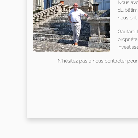
Nous avo
du bâtime
nous ont 
Gautard I
propriéta
investis
N'hésitez pas à nous contacter pour 