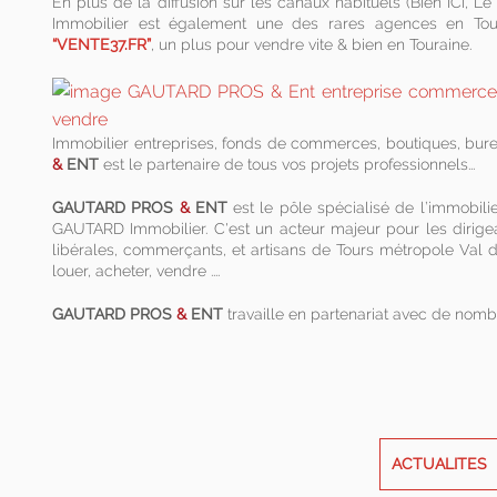
En plus de la diffusion sur les canaux habituels (Bien ICI, L
Immobilier est également une des rares agences en Tour
“VENTE37.FR”
, un plus pour vendre vite & bien en Touraine.
Immobilier entreprises, fonds de commerces, boutiques, bure
&
ENT
est le partenaire de tous vos projets professionnels...
GAUTARD PROS
&
ENT
est le pôle spécialisé de l’immobili
GAUTARD Immobilier. C'est un acteur majeur pour les dirigea
libérales, commerçants, et artisans de Tours métropole Val de
louer, acheter, vendre ....
GAUTARD PROS
&
ENT
travaille en partenariat avec de nomb
ACTUALITES