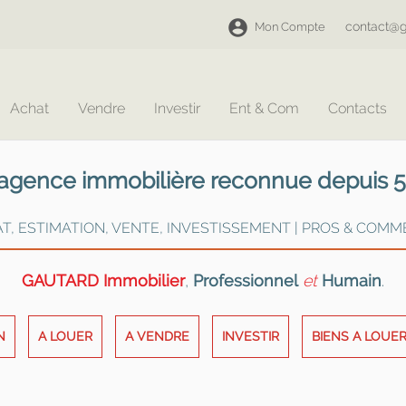
contact@g
Mon Compte
Achat
Vendre
Investir
Ent & Com
Contacts
 agence immobilière reconnue depuis 
AT, ESTIMATION, VENTE, INVESTISSEMENT | PROS & COMM
GAUTARD Immobilier
,
Professionnel
et
Humain
.
N
A LOUER
A VENDRE
INVESTIR
BIENS A LOUE