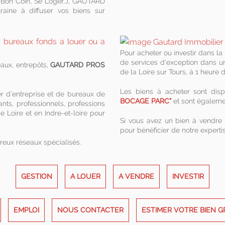
e Bon Coin, Se Loger...), GAUTARD
aine à diffuser vos biens sur
Pour acheter ou investir dans la
de services d'exception dans un
aux, entrepôts,
GAUTARD PROS
de la Loire sur Tours, à 1 heure
Les biens à acheter sont dis
er d’entreprise et de bureaux de
BOCAGE PARC”
et sont égaleme
nts, professionnels, professions
 Loire et en Indre-et-loire pour
Si vous avez un bien à vendre 
pour bénéficier de notre expertis
reux réseaux spécialisés.
GESTION
A LOUER
A VENDRE
INVESTIR
EMPLOI
NOUS CONTACTER
ESTIMER VOTRE BIEN 