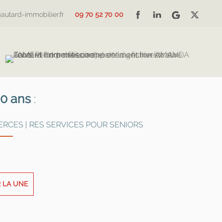
autard-immobilier.fr
09 70 52 70 00
50 ans
:
ERCES | RES SERVICES POUR SENIORS
R LA UNE