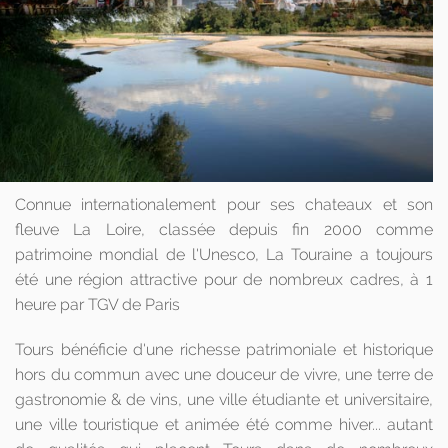
Connue internationalement pour ses chateaux et son
fleuve La Loire, classée depuis fin 2000 comme
patrimoine mondial de l'Unesco, La Touraine a toujours
été une région attractive pour de nombreux cadres, à 1
heure par TGV de Paris
Tours bénéficie d'une richesse patrimoniale et historique
hors du commun avec une douceur de vivre, une terre de
gastronomie & de vins, une ville étudiante et universitaire,
une ville touristique et animée été comme hiver... autant