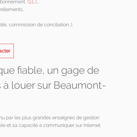
utionnement,
G.L.I.
,
vellements,
été, commission de conciliation…),
acter
que fiable, un gage de
s à louer sur Beaumont-
enu par les plus grandes enseignes de gestion
le et sa capacité à communiquer sur Internet.