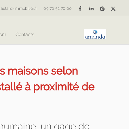
autard-immobilier.fr
09 70 52 70 00
Com
Contacts
es maisons selon
llé à proximité de
n humaine, un gage de