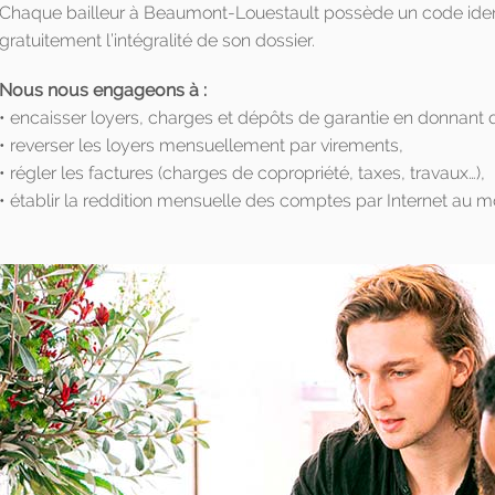
Chaque bailleur à Beaumont-Louestault possède un code identi
gratuitement l’intégralité de son dossier.
Nous nous engageons à :
• encaisser loyers, charges et dépôts de garantie en donnant 
• reverser les loyers mensuellement par virements,
• régler les factures (charges de copropriété, taxes, travaux…),
• établir la reddition mensuelle des comptes par Internet au m