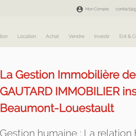
contact@g
Mon Compte
tion
Location
Achat
Vendre
Investir
Ent & 
La Gestion Immobilière d
GAUTARD IMMOBILIER insta
Beaumont-Louestault
Gestion humaine : La relatio