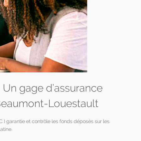
 : Un gage d’assurance
 Beaumont-Louestault
 garantie et contrôle les fonds déposés sur les
tine.