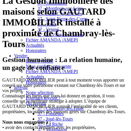
La Gestion Immobilière des
37 - Montbazon
37 - Montlouis-sur-Loire
maisons selon GAUTARD
37 - Saint-Cyr-sur-Loire
37 - Saint-Pierre-des-Corps
IMMOBILIER installé à
37 - Tours
37 - Veigné
proximité de Chambray-lès-
37 - La Ville-aux-Dames
Fichier AMANDA /AMEPI
Tours
Actualités
Honoraires
Vendre
Gestion humaine : La relation humaine,
Biens à vendre
un gage de confiance
Nous confier votre vente
Fichier AMANDA /AMEPI
Actualités
GAUTARD IMMOBILIER peut à tout moment vous apporter un
Honoraires
conseil sur votre patrimoine existant sur Chambray-lès-Tours et sur
Investir
vos projets.
Notre sélection
Connaissant les biens que vous lui donnez en gestion, il vous
Pourquoi investir ?
conseille sur la meilleure stratégie à adopter. L’équipe de
Où investir
GAUTARD IMMOBILIER connaît l’intégralité de ses clients,
37 - Chambray-lès-Tours
propriétaires, locataires des maisons gérés sur Chambray-lès-Tours.
37 - Fondettes
37 - Joué-lès-Tours
Nous nous engageons à :
37 - La Riche
• avoir des contacts réguliers avec les propriétaires,
37 - Montbazon