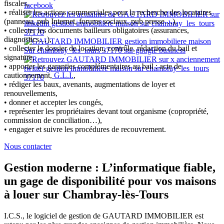
fiscales,
• réaliser les actions commerciales pour la recherche des locataires
(panneau, pub Internet, forums sociaux, pub presse…),
• collecter les documents bailleurs obligatoires (assurances,
diagnostics…),
• collecter le dossier de location, contrôle, rédaction du bail et
signature,
• apporter les garanties complémentaires au bail : acte de
cautionnement,
G.L.I.
,
• rédiger les baux, avenants, augmentations de loyer et
renouvellements,
• donner et accepter les congés,
• représenter les propriétaires devant tout organisme (copropriété,
commission de conciliation…),
• engager et suivre les procédures de recouvrement.
Nous contacter
Gestion moderne : L’informatique fiable,
un gage de disponibilité pour vos maisons
à louer sur Chambray-lès-Tours
I.C.S., le logiciel de gestion de GAUTARD IMMOBILIER est