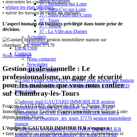
• rencontrer les candidats locataires,
37 - Montlouis-sur-Loire
•
rédiger les états des lieux
,
37 - Saint-Cyr-sur-Loire
• suivre les travaux et visiter les maisons.
37 - Saint-Pierre-des-Corps
37 - Tours
L’aspect humain est toujours privilégié dans toute prise de
37 - Veigné
décision.
37 - La Ville-aux-Dames
Actualités
Honoraires
Ent & Com
Contacts
Nous contacter
Nous contacter
Newsletter
Gestion professionnelle : Le
Emplois / stages
professionnalisme, un gage de sécurité
pour les maisons que vous nous confiez
sur Chambray-lès-Tours
François GAUTARD, diplômé de l’E.S.C. Nantes, Expert
Immobilier, exerce l’activité d’agent immobilier en Indre-et-Loire
depuis bientôt 30 ans.
L’équipe de GAUTARD IMMOBILIER s’engage à :
• faire connaître au propriétaire les évolutions réglementaires et