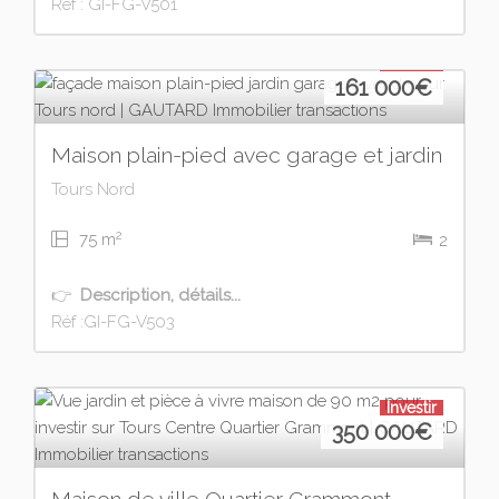
Réf : GI-FG-V501
Investir
161 000
€
Maison plain-pied avec garage et jardin
Tours Nord
2
75 m
2
👉
Description, détails...
Réf :GI-FG-V503
Investir
350 000
€