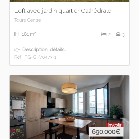
Loft avec jardin quartier Cathédrale
Tours Centre
2
181 m
2
3
👉
Description, détails...
Réf : FG-GI-V0473-1
Investir
690.000
€