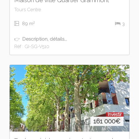
Maison de ville Quartier Grammont
Tours Centre
2
89 m
3
👉
Description, détails...
Réf : GI-SG-V510
Investir
161 000
€