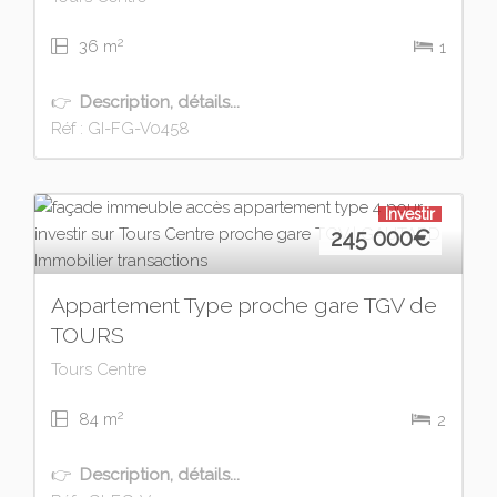
2
36 m
1
👉
Description, détails...
Réf : GI-FG-V0458
Investir
245 000
€
Appartement Type proche gare TGV de
TOURS
Tours Centre
2
84 m
2
👉
Description, détails...