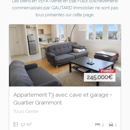
Les biens en VEFA (Vente en Etat Futur d'Achèvement)
commercialisés par GAUTARD Immobilier ne sont pas
tous présentés sur cette page.
Investir
245.000
€
Appartement T3 avec cave et garage •
Quartier Grammont
Tours Centre
2
57 m
2
1