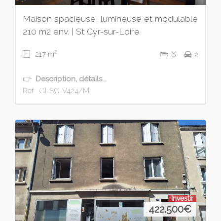
Maison spacieuse, lumineuse et modulable
210 m2 env. | St Cyr-sur-Loire
2
217 m
6
2
👉
Description, détails...
Réf : GI-SG-V424/M
Investir
422.500
€