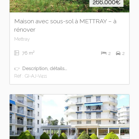
266.000
€
Maison avec sous-sol à METTRAY – à
rénover
Mettray
2
76 m
2
2
👉
Description, détails...
Réf : GI-AJ-V411