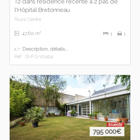
T2 dans résidence récente à 2 pas de
l'Hôpital Bretonneau
Tours Centre
2
47,60 m
1
1
👉
Description, détails...
Réf : GI-FG-V0494
Investir
795 000
€