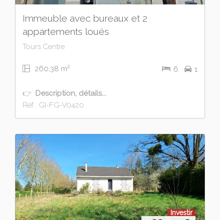
Immeuble avec bureaux et 2
appartements loués
Tours Centre
2
260,38 m
6
1
👉
Description, détails...
Réf : GI-FG-V0420
Investir