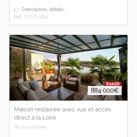
👉
Description, détails...
Réf : GI-FG-V513
Investir
884 000
€
Maison restaurée avec vue et accès
direct à la Loire
St Cyr-sur-Loire