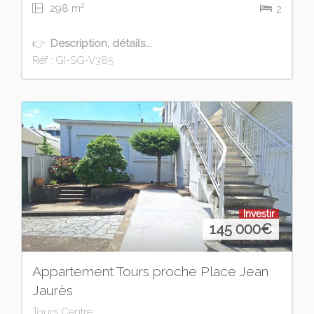
2
298 m
2
👉
Description, détails...
Réf : GI-SG-V385
Investir
145 000
€
Appartement Tours proche Place Jean
Jaurès
Tours Centre