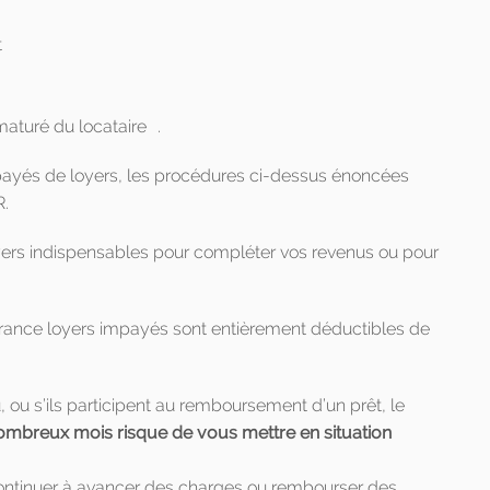
t
maturé du locataire .
mpayés de loyers, les procédures ci-dessus énoncées
R.
loyers indispensables pour compléter vos revenus ou pour
urance loyers impayés sont entièrement déductibles de
u, ou s’ils participent au remboursement d’un prêt, le
ombreux mois risque de vous mettre en situation
 continuer à avancer des charges ou rembourser des