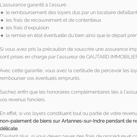
L’assurance garantit à l’assuré :
🔸 le remboursement des loyers dus par un locataire défaillan
🔸 les frais de recouvrement et de contentieux
🔸 les frais d’expulsion
🔸 la remise en état éventuelle du bien ainsi que le départ pré
Si vous avez pris la précaution de souscrire une assurance i
sont prises en charge par l’assureur de GAUTARD IMMOBILIE
Avec cette garantie, vous avez la certitude de percevoir les 
rembourser vos éventuels emprunts.
Sachez enfin que les honoraires complémentaires liés à l’ass
vos revenus fonciers.
En effet, si vos loyers constituent tout ou partie de votre reven
non-paiement de biens sur Artannes-sur-Indre pendant de n
délicate
.
D’autant plus, si vous devez payer des frais de procédure et