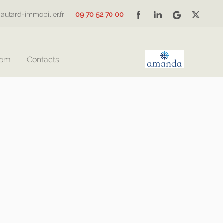
autard-immobilier.fr
09 70 52 70 00
Com
Contacts