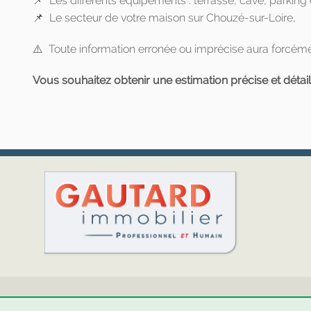
📌 Les différents équipements : terrasse, cave, parking ou
📌 Le secteur de votre maison sur Chouzé-sur-Loire,
⚠️ Toute information erronée ou imprécise aura forcémen
Vous souhaitez obtenir une estimation précise et détai