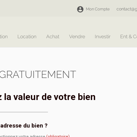
contact@g
Mon Compte
tion
Location
Achat
Vendre
Investir
Ent & 
 GRATUITEMENT