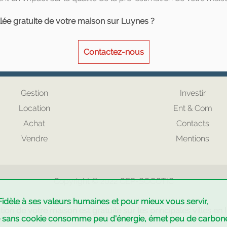
llée gratuite de votre maison sur Luynes ?
Contactez-nous
Gestion
Investir
Location
Ent & Com
Achat
Contacts
Vendre
Mentions
Copyright © 2022
CEP
-
SOCOTIC
Fidèle à ses valeurs humaines et pour mieux vous servir,
tion de votre maison est gratuite sur les principales villes en 
e sans cookie consomme peu d'énergie, émet peu de carbo