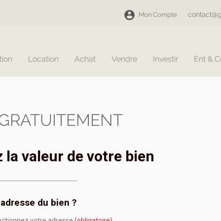
contact@g
Mon Compte
tion
Location
Achat
Vendre
Investir
Ent & 
 GRATUITEMENT