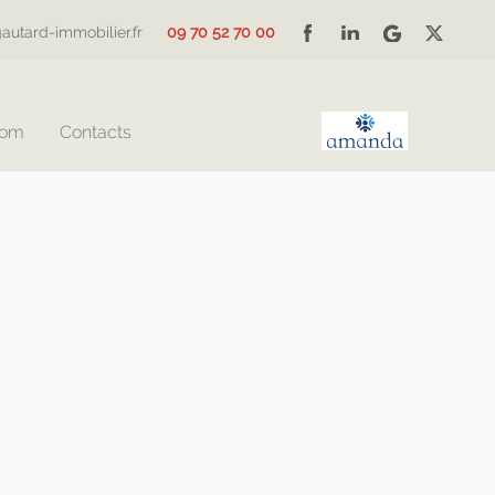
autard-immobilier.fr
09 70 52 70 00
Com
Contacts