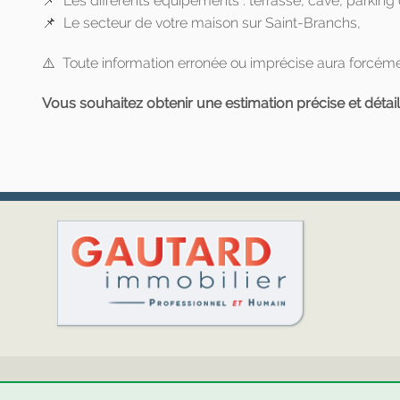
📌 Les différents équipements : terrasse, cave, parking ou
📌 Le secteur de votre maison sur Saint-Branchs,
⚠️ Toute information erronée ou imprécise aura forcémen
Vous souhaitez obtenir une estimation précise et détai