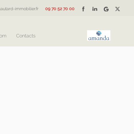
autard-immobilier.fr
09 70 52 70 00
Com
Contacts