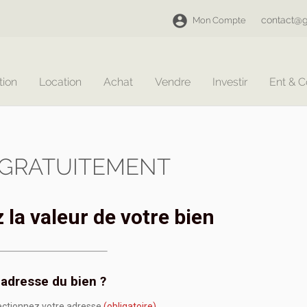
contact@g
Mon Compte
tion
Location
Achat
Vendre
Investir
Ent & 
 GRATUITEMENT