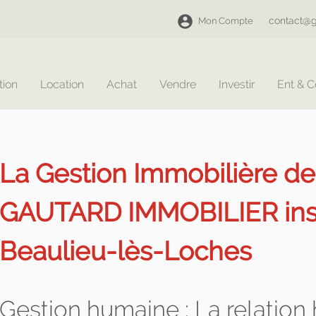
contact@g
Mon Compte
tion
Location
Achat
Vendre
Investir
Ent & 
La Gestion Immobilière d
GAUTARD IMMOBILIER insta
Beaulieu-lès-Loches
Gestion humaine : La relatio