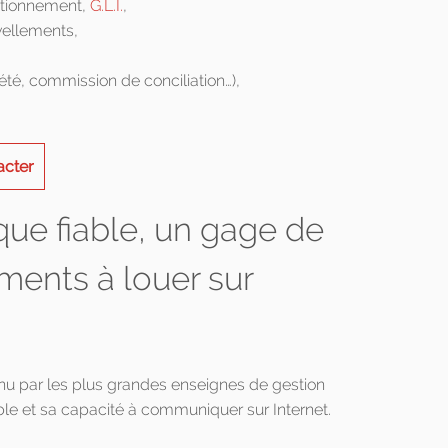
utionnement,
G.L.I.
,
vellements,
été, commission de conciliation…),
acter
que fiable, un gage de
ments à louer sur
enu par les plus grandes enseignes de gestion
le et sa capacité à communiquer sur Internet.