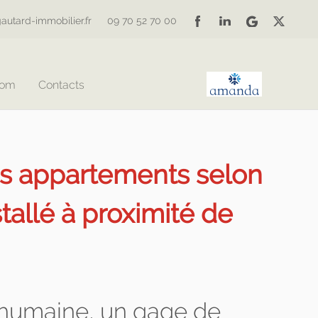
autard-immobilier.fr
09 70 52 70 00
Com
Contacts
es appartements selon
llé à proximité de
n humaine, un gage de