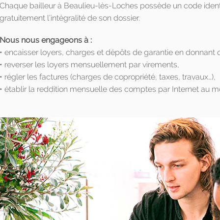
Chaque bailleur à Beaulieu-lès-Loches possède un code identif
gratuitement l’intégralité de son dossier.
Nous nous engageons à :
• encaisser loyers, charges et dépôts de garantie en donnant 
• reverser les loyers mensuellement par virements,
• régler les factures (charges de copropriété, taxes, travaux…),
• établir la reddition mensuelle des comptes par Internet au m