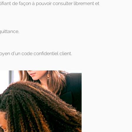
iant de façon à pouvoir consulter librement et
quittance,
oyen d’un code confidentiel client.