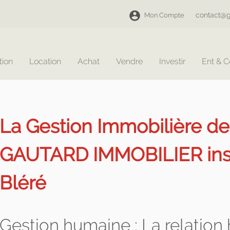
contact@g
Mon Compte
tion
Location
Achat
Vendre
Investir
Ent & 
La Gestion Immobilière d
GAUTARD IMMOBILIER insta
Bléré
Gestion humaine : La relatio