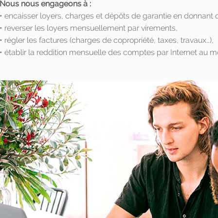
Nous nous engageons à :
• encaisser loyers, charges et dépôts de garantie en donnant 
• reverser les loyers mensuellement par virements,
• régler les factures (charges de copropriété, taxes, travaux…),
• établir la reddition mensuelle des comptes par Internet au m