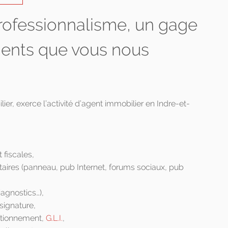
professionnalisme, un gage
ments que vous nous
r, exerce l’activité d’agent immobilier en Indre-et-
 fiscales,
taires (panneau, pub Internet, forums sociaux, pub
iagnostics…),
 signature,
utionnement,
G.L.I.
,