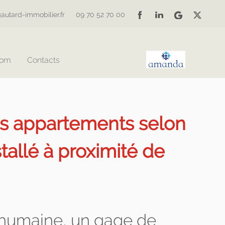
autard-immobilier.fr
09 70 52 70 00
Com
Contacts
es appartements selon
llé à proximité de
n humaine, un gage de