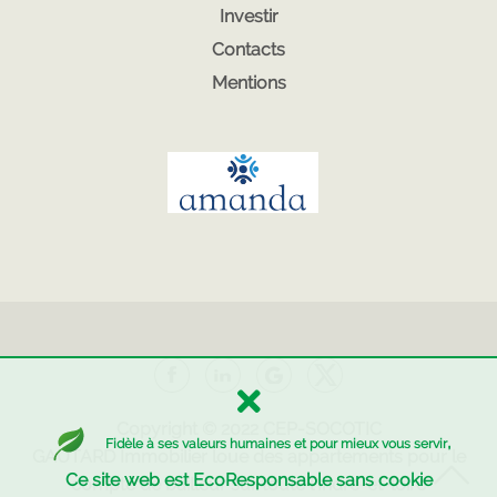
Investir
Contacts
Mentions
Copyright © 2022
CEP-SOCOTIC
,
Fidèle à ses valeurs humaines et pour mieux vous servir
GAUTARD Immobilier
loue des appartements pour le
Ce site web est EcoResponsable sans cookie
compte de bailleur sur toute l'Indre-et-loire