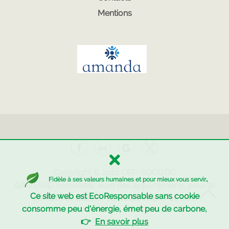
Mentions
Copyright © 2022
CEP-SOCOTIC
,
Fidèle à ses valeurs humaines et pour mieux vous servir
GAUTARD Immobilier
loue des appartements pour le
Ce site web est EcoResponsable sans cookie
compte de bailleur sur toute l'Indre-et-loire
consomme peu d'énergie, émet peu de carbone,
👉
En savoir plus