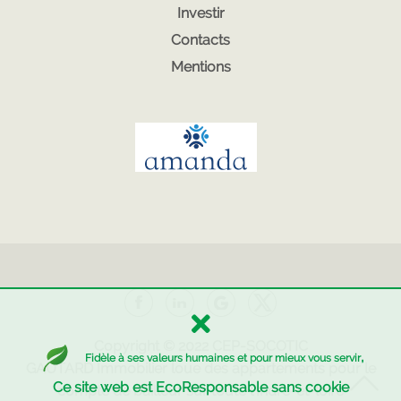
Investir
Contacts
Mentions
Copyright © 2022
CEP-SOCOTIC
,
Fidèle à ses valeurs humaines et pour mieux vous servir
GAUTARD Immobilier
loue des appartements pour le
Ce site web est EcoResponsable sans cookie
compte de bailleur sur toute l'Indre-et-loire