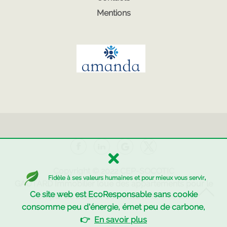
Mentions
Copyright © 2022
CEP-SOCOTIC
,
Fidèle à ses valeurs humaines et pour mieux vous servir
GAUTARD Immobilier
loue des appartements pour le
Ce site web est EcoResponsable sans cookie
compte de bailleur sur toute l'Indre-et-loire
consomme peu d'énergie, émet peu de carbone,
👉
En savoir plus