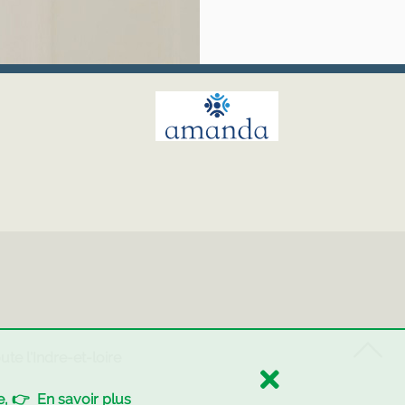
te l'Indre-et-loire
ne, 👉
En savoir plus