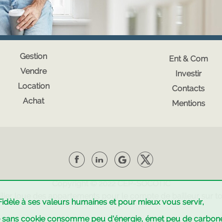
Gestion
Ent & Com
Vendre
Investir
Location
Contacts
Achat
Mentions
Copyright © 2022
CEP-SOCOTIC
lier
loue des appartements pour le compte de bailleur sur tou
Fidèle à ses valeurs humaines et pour mieux vous servir
,
e sans cookie consomme peu d'énergie, émet peu de carbo