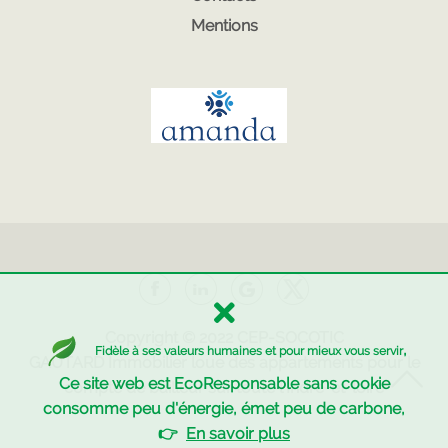
Mentions
Copyright © 2022
CEP-SOCOTIC
,
Fidèle à ses valeurs humaines et pour mieux vous servir
GAUTARD Immobilier
loue des appartements pour le
Ce site web est EcoResponsable sans cookie
compte de bailleur sur toute l'Indre-et-loire
consomme peu d'énergie, émet peu de carbone,
👉
En savoir plus