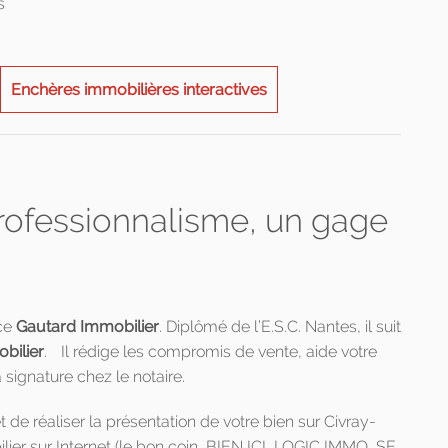
s
Enchères immobilières interactives
professionnalisme, un gage
nce
Gautard Immobilier
. Diplômé de l’E.S.C. Nantes, il suit
bilier
. Il rédige les compromis de vente, aide votre
signature chez le notaire.
 de réaliser la présentation de votre bien sur Civray-
ier sur Internet (le bon coin, BIEN ICI, LOGIC IMMO, SE