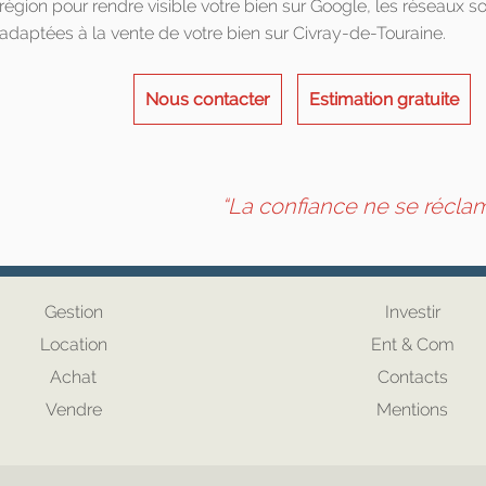
région pour rendre visible votre bien sur Google, les réseaux s
adaptées à la vente de votre bien sur Civray-de-Touraine.
Nous contacter
Estimation gratuite
“La confiance ne se réclame
Gestion
Investir
Location
Ent & Com
Achat
Contacts
Vendre
Mentions