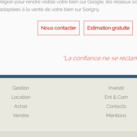
région pour rendre visible votre bien sur Google, les réseaux s
adaptées à la vente de votre bien sur Sorigny.
Nous contacter
Estimation gratuite
“La confiance ne se réclame
Gestion
Investir
Location
Ent & Com
Achat
Contacts
Vendre
Mentions