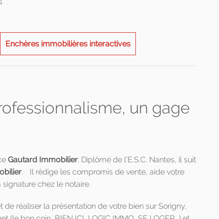
s
Enchères immobilières interactives
professionnalisme, un gage
nce
Gautard Immobilier
. Diplômé de l’E.S.C. Nantes, il suit
bilier
. Il rédige les compromis de vente, aide votre
signature chez le notaire.
 de réaliser la présentation de votre bien sur Sorigny,
net (le bon coin, BIEN ICI, LOGIC IMMO, SE LOGER...) et