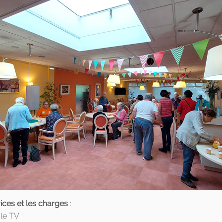
ices et les charges
:
ble TV