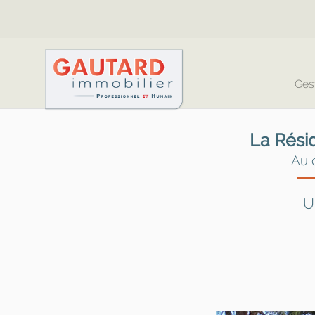
Ges
La Rési
Au 
U