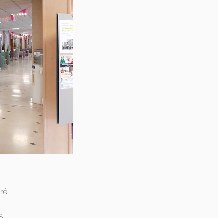
iré
s.