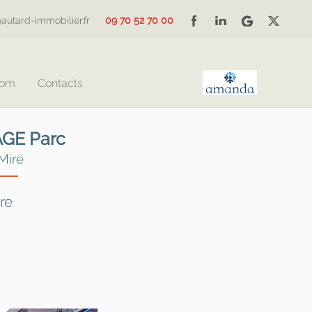
autard-immobilier.fr
09 70 52 70 00
Com
Contacts
AGE Parc
Miré
re