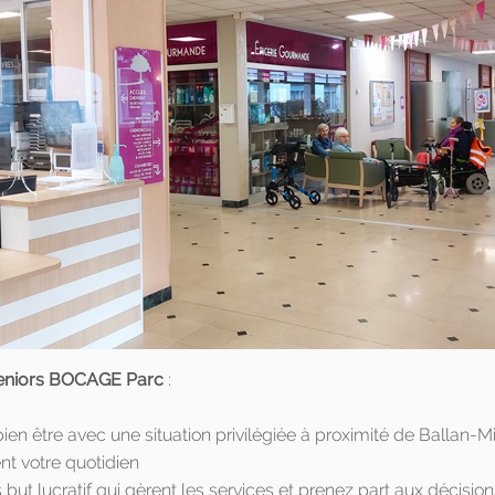
seniors BOCAGE Parc
:
ien être avec une situation privilégiée à proximité de Ballan-M
nt votre quotidien
ut lucratif qui gèrent les services et prenez part aux décision