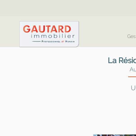
Ges
La Rési
Au
U