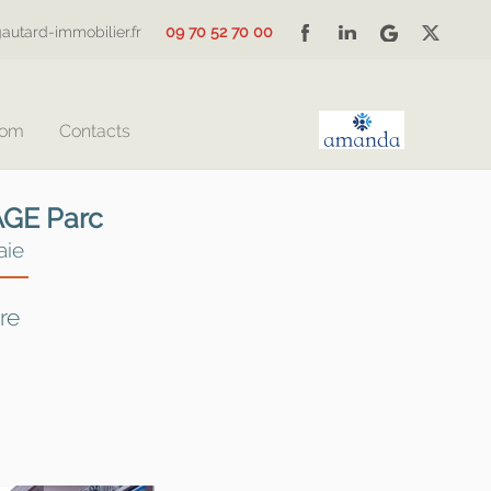
autard-immobilier.fr
09 70 52 70 00
Com
Contacts
AGE Parc
aie
re