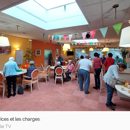
ices et les charges
:
ble TV