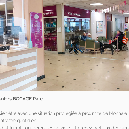
seniors BOCAGE Parc
:
ien être avec une situation privilégiée à proximité de Monnaie
nt votre quotidien
ut lucratif qui gèrent les services et prenez part aux décision