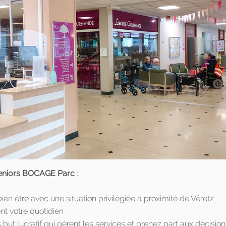
seniors BOCAGE Parc
:
ien être avec une situation privilégiée à proximité de Véretz
nt votre quotidien
ut lucratif qui gèrent les services et prenez part aux décision