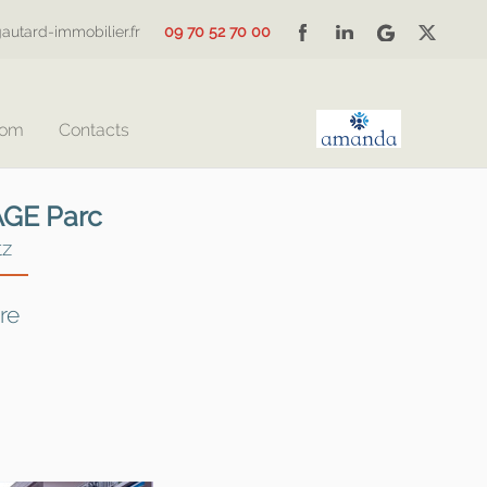
autard-immobilier.fr
09 70 52 70 00
Com
Contacts
AGE Parc
tz
re