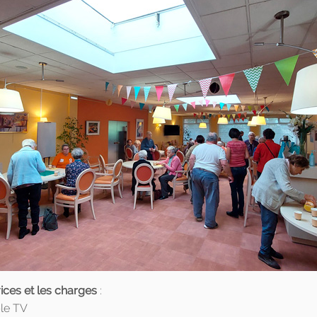
ices et les charges
:
ble TV