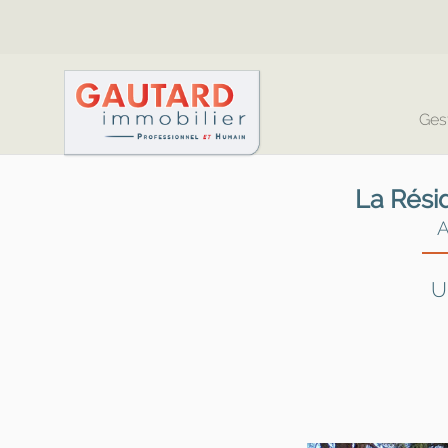
Ges
La Rési
A
U