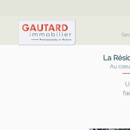
Ges
La Rési
Au cœur
U
fa