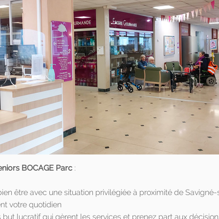
seniors BOCAGE Parc
:
bien être avec une situation privilégiée à proximité de Savigné
nt votre quotidien
ut lucratif qui gèrent les services et prenez part aux décision