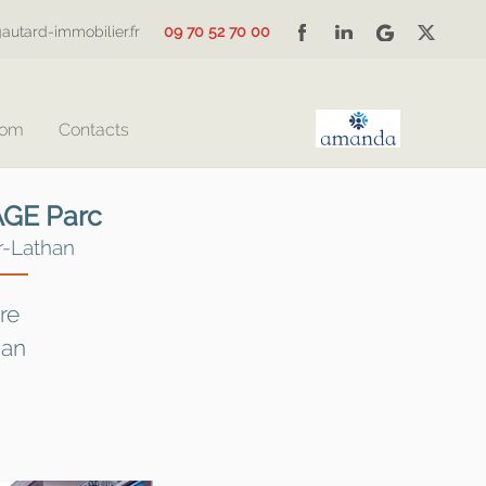
autard-immobilier.fr
09 70 52 70 00
Com
Contacts
AGE Parc
r-Lathan
re
han