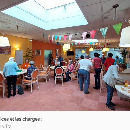
ices et les charges
:
ble TV